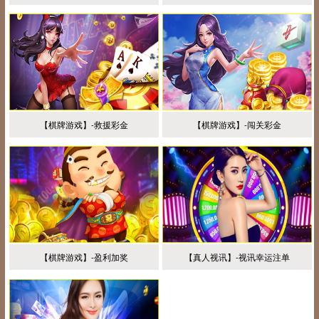
【棋牌游戏】-救援彩金
【棋牌游戏】-闯关彩金
【棋牌游戏】-盈利加奖
【真人视讯】-视讯幸运注单