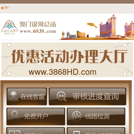
恭喜会员：
w92***
成功办理
【棋牌游戏】-闯关彩金
恭喜会员：
Liu***
成功办理
【电子游艺】-亏损救援彩金
恭喜会员：
zj1***
成功办理
【电子游艺】-注单彩金
恭喜会员：
zj1***
成功办理
【电子游艺】-消除彩金
恭喜会员：
mak***
成功办理
【电子游艺】-注单彩金
恭喜会员：
mak***
成功办理
【电子游艺】-奖上加奖彩金
恭喜会员：
mak***
成功办理
【电子游艺】-消除彩金
恭喜会员：
TG0***
成功办理
【真人视讯】-百家乐中对子
恭喜会员：
TG0***
成功办理
【真人视讯】-视讯幸运注单
恭喜会员：
mak***
成功办理
【电子游艺】-奖上加奖彩金
www.3868HD.com
恭喜会员：
mak***
成功办理
【电子游艺】-消除彩金
恭喜会员：
mak***
成功办理
【电子游艺】-奖上加奖彩金
恭喜会员：
mak***
成功办理
【电子游艺】-注单彩金
恭喜会员：
mak***
成功办理
【电子游艺】-消除彩金
恭喜会员：
wan***
成功办理
【电子游艺】-亏损救援彩金
恭喜会员：
wan***
成功办理
【电子游艺】-闯关彩金
恭喜会员：
gh8***
成功办理
【电子游艺】-闯关彩金
恭喜会员：
sss***
成功办理
【电子游艺】-闯关彩金
恭喜会员：
qq6***
成功办理
【电子游艺】-亏损救援彩金
恭喜会员：
a17***
成功办理
【电子游艺】-注单彩金
恭喜会员：
a17***
成功办理
【电子游艺】-闯关彩金